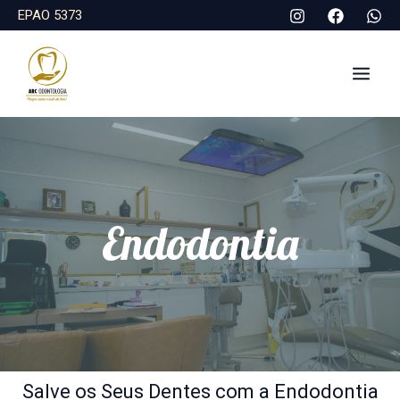
Ir
EPAO
5373
para
o
conteúdo
Endodontia
Salve os Seus Dentes com a Endodontia